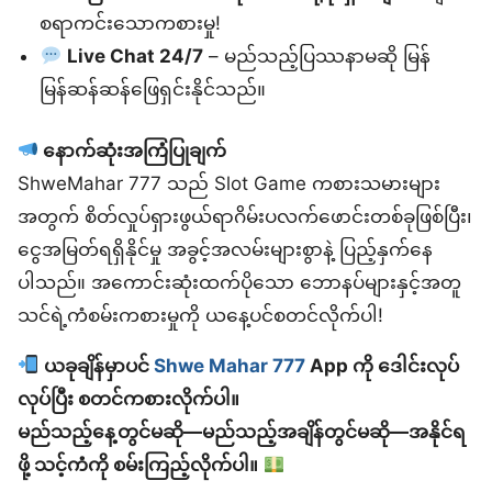
စရာကင်းသောကစားမှု!
Live Chat 24/7
– မည်သည့်ပြဿနာမဆို မြန်
မြန်ဆန်ဆန်ဖြေရှင်းနိုင်သည်။
နောက်ဆုံးအကြံပြုချက်
ShweMahar 777 သည် Slot Game ကစားသမားများ
အတွက် စိတ်လှုပ်ရှားဖွယ်ရာဂိမ်းပလက်ဖောင်းတစ်ခုဖြစ်ပြီး၊
ငွေအမြတ်ရရှိနိုင်မှု အခွင့်အလမ်းများစွာနဲ့ ပြည့်နှက်နေ
ပါသည်။ အကောင်းဆုံးထက်ပိုသော ဘောနပ်များနှင့်အတူ
သင်ရဲ့ကံစမ်းကစားမှုကို ယနေ့ပင်စတင်လိုက်ပါ!
ယခုချိန်မှာပင်
Shwe Mahar 777
App ကို ဒေါင်းလုပ်
လုပ်ပြီး စတင်ကစားလိုက်ပါ။
မည်သည့်နေ့တွင်မဆို—မည်သည့်အချိန်တွင်မဆို—အနိုင်ရ
ဖို့ သင့်ကံကို စမ်းကြည့်လိုက်ပါ။