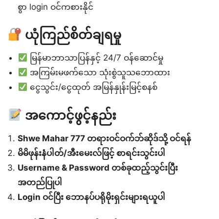
စွာ login ဝင်ကစားနိုင်
ယုံကြည်စိတ်ချရမှု
မြန်မာဘာသာပြန်နှင့် 24/7 ဝန်ဆောင်မှု
အကြမ်းမဖက်သော သုံးစွဲသူသဘောထား
ငွေသွင်း/ငွေထုတ် အမြန်နှုန်းမြင့်စနစ်
အကောင့်ဖွင့်နည်း
Shwe Mahar 777 တရားဝင်ဝက်ဘ်ဆိုဒ်သို့ ဝင်ရန်
မိမိဖုန်းနံပါတ်/အီးမေးလ်ဖြင့် စာရင်းသွင်းပါ
Username & Password တစ်ခုထည့်သွင်းပြီး
အတည်ပြုပါ
Login ဝင်ပြီး ဘောနပ်ပရိုမိုးရှင်းများရယူပါ