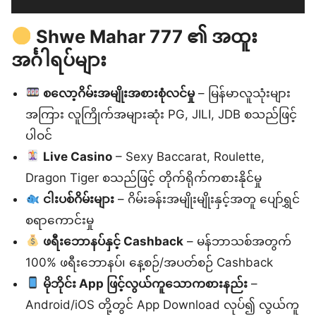
Shwe Mahar 777 ၏ အထူး
အင်္ဂါရပ်များ
စလော့ဂိမ်းအမျိုးအစားစုံလင်မှု
– မြန်မာလူသုံးများ
အကြား လူကြိုက်အများဆုံး PG, JILI, JDB စသည်ဖြင့်
ပါဝင်
Live Casino
– Sexy Baccarat, Roulette,
Dragon Tiger စသည်ဖြင့် တိုက်ရိုက်ကစားနိုင်မှု
ငါးပစ်ဂိမ်းများ
– ဂိမ်းခန်းအမျိုးမျိုးနှင့်အတူ ပျော်ရွှင်
စရာကောင်းမှု
ဖရီးဘောနပ်နှင့် Cashback
– မန်ဘာသစ်အတွက်
100% ဖရီးဘောနပ်၊ နေ့စဉ်/အပတ်စဉ် Cashback
မိုဘိုင်း App ဖြင့်လွယ်ကူသောကစားနည်း
–
Android/iOS တို့တွင် App Download လုပ်၍ လွယ်ကူ