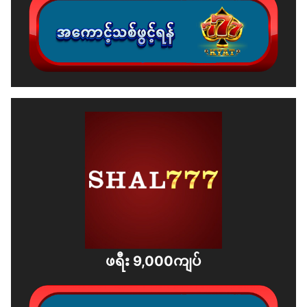
ဖရီး 9,000ကျပ်