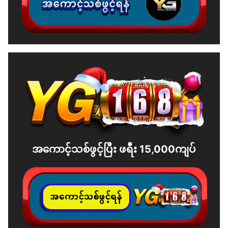
အကောင့်သစ်ဖွင့်ပြီး ဖရီး 15,000ကျပ်