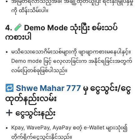
အမြတ်ရလာသည့်အခါ အချို့ထုတ်ယူပြီး ရင်းနှီးမြှုပ်နှံမှု
ကို ထိန်းသိမ်းပါ။
4.
Demo Mode သုံးပြီး စမ်းသပ်
ကစားပါ
မသိသေးသောဂိမ်းသစ်များကို ဖျာဖျာကစားမနေပါနှင့်။
Demo mode ဖြင့် လေ့လာခြင်းက အနိုင်ရခြင်းအတွက်
လမ်းပြတစ်ခုဖြစ်ပါသည်။
Shwe Mahar 777
မှ ငွေသွင်း/ငွေ
ထုတ်နည်းလမ်း
ငွေသွင်းနည်း
Kpay, WavePay, AyaPay စတဲ့ e-Wallet များသုံး၍
တိုက်ရိုက်ငွေသွင်းနိုင်သည်။