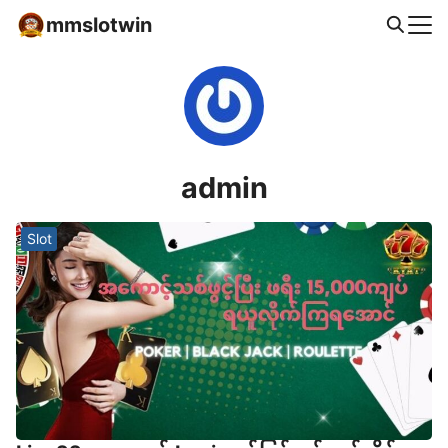
Skip
mmslotwin
to
Search
content
for:
admin
Slot