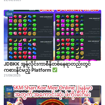
Slot
JDBKK အွန်လိုင်းကာစီနိုတစ်နေရာတည်းတွင်
ကစားနိုင်မည့် Platform
21/09/2025
Slot