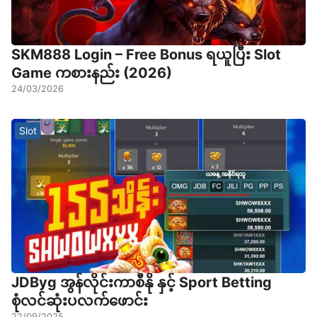
SKM888 Login – Free Bonus ရယူပြီး Slot
Game ကစားနည်း (2026)
24/03/2026
Slot
JDByg အွန်လိုင်းကာစီနို နှင့် Sport Betting
စုံလင်ဆုံးပလက်ဖောင်း
22/09/2025