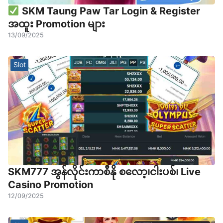
SKM Taung Paw Tar Login & Register
အထူး Promotion များ
13/09/2025
Slot
SKM777 အွန်လိုင်းကာစီနို စလော့၊ငါးပစ်၊ Live
Casino Promotion
12/09/2025