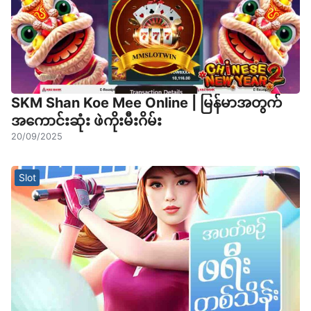
SKM Shan Koe Mee Online | မြန်မာအတွက်
အကောင်းဆုံး ဖဲကိုးမီးဂိမ်း
20/09/2025
Slot