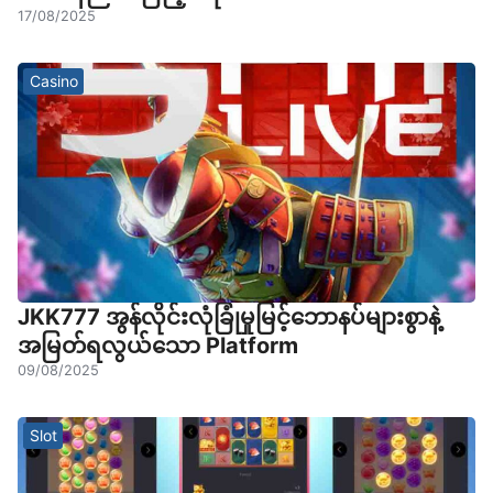
17/08/2025
Casino
JKK777 အွန်လိုင်းလုံခြုံမှုမြင့်ဘောနပ်များစွာနဲ့
အမြတ်ရလွယ်သော Platform
09/08/2025
Slot