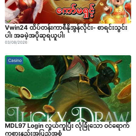
Vwin24 ထိပ်တန်းကာစီနိုအွန်လိုင်း- စာရင်းသွင်း
ပါ၊ အခမဲ့အပိုဆုရယူပါ၊
03/08/2026
Casino
MDL97 Login လွယ်ကူပြီး လုံခြုံသော ဝင်ရောက်
ကစားနည်းအပြည့်အစုံ