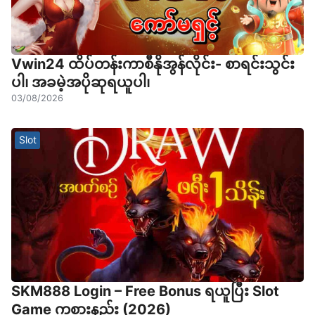
Vwin24 ထိပ်တန်းကာစီနိုအွန်လိုင်း- စာရင်းသွင်း
ပါ၊ အခမဲ့အပိုဆုရယူပါ၊
03/08/2026
Slot
SKM888 Login – Free Bonus ရယူပြီး Slot
Game ကစားနည်း (2026)