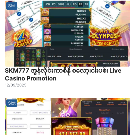
Slot
SKM777 အွန်လိုင်းကာစီနို စလော့၊ငါးပစ်၊ Live
Casino Promotion
12/09/2025
Slot