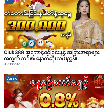
Slot
Club388 အကောင့်ဝင်ခြင်းနှင့် အခြားအရာများ
အတွက် သင်၏ နောက်ဆုံးလမ်းညွှန်။
03/08/2026
Casino