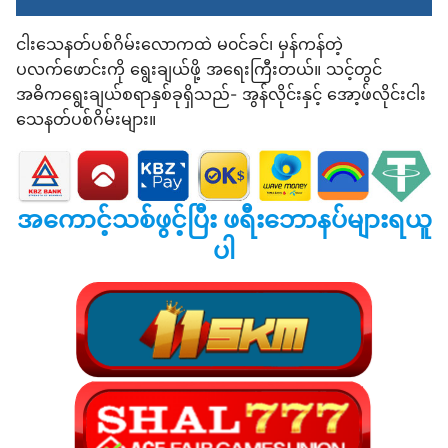
ငါးသေနတ်ပစ်ဂိမ်းလောကထဲ မ၀င်ခင်၊ မှန်ကန်တဲ့
ပလက်ဖောင်းကို ရွေးချယ်ဖို့ အရေးကြီးတယ်။ သင့်တွင်
အဓိကရွေးချယ်စရာနှစ်ခုရှိသည်- အွန်လိုင်းနှင့် အော့ဖ်လိုင်းငါး
သေနတ်ပစ်ဂိမ်းများ။
အကောင့်သစ်ဖွင့်ပြီး ဖရီးဘောနပ်များရယူ
ပါ