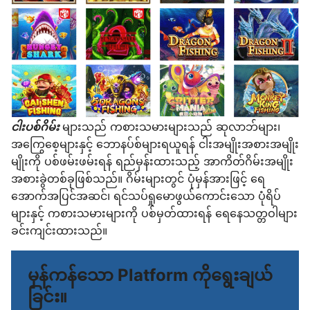
ငါးပစ်ဂိမ်း
များသည် ကစားသမားများသည် ဆုလာဘ်များ၊
အကြွေစေ့များနှင့် ဘောနပ်စ်များရယူရန် ငါးအမျိုးအစားအမျိုး
မျိုးကို ပစ်ဖမ်းဖမ်းရန် ရည်မှန်းထားသည့် အာကိတ်ဂိမ်းအမျိုး
အစားခွဲတစ်ခုဖြစ်သည်။ ဂိမ်းများတွင် ပုံမှန်အားဖြင့် ရေ
အောက်အပြင်အဆင်၊ ရင်သပ်ရှုမောဖွယ်ကောင်းသော ပုံရိပ်
များနှင့် ကစားသမားများကို ပစ်မှတ်ထားရန် ရေနေသတ္တဝါများ
ခင်းကျင်းထားသည်။
မှန်ကန်သော Platform ကိုရွေးချယ်
ခြင်း။