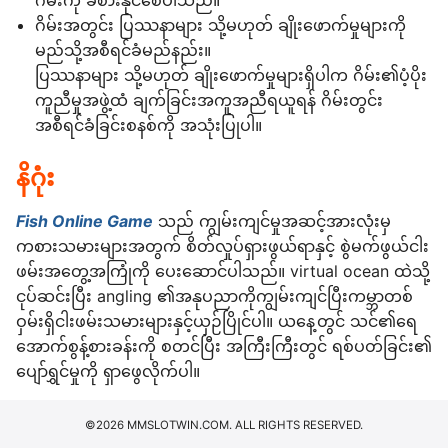
ဂိမ်းအတွင်း ပြဿနာများ သို့မဟုတ် ချိုးဖောက်မှုများကို
မည်သို့အစီရင်ခံမည်နည်း။
ပြဿနာများ သို့မဟုတ် ချိုးဖောက်မှုများရှိပါက ဂိမ်း၏ပံ့ပိုး
ကူညီမှုအဖွဲ့ထံ ချက်ခြင်းအကူအညီရယူရန် ဂိမ်းတွင်း
အစီရင်ခံခြင်းစနစ်ကို အသုံးပြုပါ။
နိဂုံး
Fish Online Game
သည် ကျွမ်းကျင်မှုအဆင့်အားလုံးမှ
ကစားသမားများအတွက် စိတ်လှုပ်ရှားဖွယ်ရာနှင့် စွဲမက်ဖွယ်ငါး
ဖမ်းအတွေ့အကြုံကို ပေးဆောင်ပါသည်။ virtual ocean ထဲသို့
ငုပ်ဆင်းပြီး angling ၏အနုပညာကိုကျွမ်းကျင်ပြီးကမ္ဘာတစ်
ဝှမ်းရှိငါးဖမ်းသမားများနှင့်ယှဉ်ပြိုင်ပါ။ ယနေ့တွင် သင်၏ရေ
အောက်စွန့်စားခန်းကို စတင်ပြီး အကြီးကြီးတွင် ရစ်ပတ်ခြင်း၏
ပျော်ရွှင်မှုကို ရှာဖွေလိုက်ပါ။
©2026 MMSLOTWIN.COM. ALL RIGHTS RESERVED.