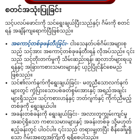
စတင်အသုံးပြုခြင်း
သင့်ပလပ်ဖောင်းကို သင်ရွေးချယ်ပြီးသည်နှင့်၊ ဂိမ်းကို စတင်
ရန် အချိန်ကျရောက်ပြီဖြစ်သည်။
အကောင့်တစ်ခုဖန်တီးခြင်း-
ငါးသေနတ်ပစ်ဂိမ်းအများစု
သည် သင့်အား အကောင့်တစ်ခုဖန်တီးရန် လိုအပ်သည်။ ၎င်း
သည် သင့်တိုးတက်မှုကို သိမ်းဆည်းရန်၊ ဆုလာဘ်များရယူ
ရန်နှင့် အခြားကစားသမားများနှင့် ယှဉ်ပြိုင်နိုင်စေမည်
ဖြစ်သည်။
သင်၏လက်နက်ကိုရွေးချယ်ခြင်း- မတူညီသောလက်နက်
များတွင် ကွဲပြားသောပစ်ခတ်စွမ်းအားနှင့် အရည်အချင်း
များရှိသည်။ သင့်ကစားဟန်နှင့် ဘတ်ဂျက်နှင့် ကိုက်ညီမည့်
တစ်ခုကို ရွေးချယ်ပါ။
အခန်းတစ်ခန်းကို ရွေးချယ်ခြင်း- အလားတူကျွမ်းကျင်မှု
အဆင့်ရှိသော ကစားသမားများနှင့် အခန်းတစ်ခု သို့မဟုတ်
ဧည့်ခန်းတွင် ပါဝင်ပါ။ ၎င်းသည် တရားမျှတပြီး စိန်ခေါ်မှုရှိ
သော ဂိမ်းအတွေ့အကြုံကို ရရှိစေပါသည်။