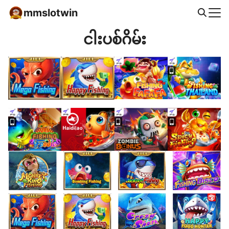
Skip
mmslotwin
to
Search
content
ငါးပစ်ဂိမ်း
for: