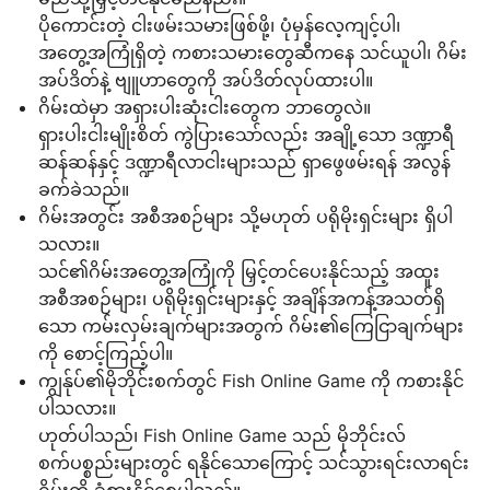
ပိုကောင်းတဲ့ ငါးဖမ်းသမားဖြစ်ဖို့၊ ပုံမှန်လေ့ကျင့်ပါ၊
အတွေ့အကြုံရှိတဲ့ ကစားသမားတွေဆီကနေ သင်ယူပါ၊ ဂိမ်း
အပ်ဒိတ်နဲ့ ဗျူဟာတွေကို အပ်ဒိတ်လုပ်ထားပါ။
ဂိမ်းထဲမှာ အရှားပါးဆုံးငါးတွေက ဘာတွေလဲ။
ရှားပါးငါးမျိုးစိတ် ကွဲပြားသော်လည်း အချို့သော ဒဏ္ဍာရီ
ဆန်ဆန်နှင့် ဒဏ္ဍာရီလာငါးများသည် ရှာဖွေဖမ်းရန် အလွန်
ခက်ခဲသည်။
ဂိမ်းအတွင်း အစီအစဉ်များ သို့မဟုတ် ပရိုမိုးရှင်းများ ရှိပါ
သလား။
သင်၏ဂိမ်းအတွေ့အကြုံကို မြှင့်တင်ပေးနိုင်သည့် အထူး
အစီအစဉ်များ၊ ပရိုမိုးရှင်းများနှင့် အချိန်အကန့်အသတ်ရှိ
သော ကမ်းလှမ်းချက်များအတွက် ဂိမ်း၏ကြေငြာချက်များ
ကို စောင့်ကြည့်ပါ။
ကျွန်ုပ်၏မိုဘိုင်းစက်တွင် Fish Online Game ကို ကစားနိုင်
ပါသလား။
ဟုတ်ပါသည်၊ Fish Online Game သည် မိုဘိုင်းလ်
စက်ပစ္စည်းများတွင် ရနိုင်သောကြောင့် သင်သွားရင်းလာရင်း
ဂိမ်းကို ခံစားနိုင်စေပါသည်။