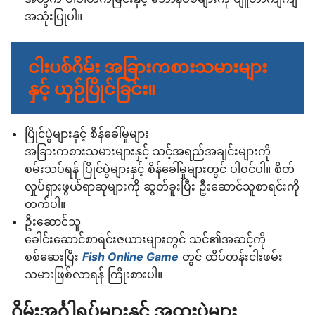
အသုံးပြုပါ။
ငါးပစ်ဂိမ်း အခြားကစားသမားများ
နှင့် ယှဉ်ပြိုင်ခြင်း။
ပြိုင်ပွဲများနှင့် စိန်ခေါ်မှုများ
အခြားကစားသမားများနှင့် သင့်အရည်အချင်းများကို
စမ်းသပ်ရန် ပြိုင်ပွဲများနှင့် စိန်ခေါ်မှုများတွင် ပါဝင်ပါ။ စိတ်
လှုပ်ရှားဖွယ်ရာဆုများကို ဆွတ်ခူးပြီး ဦးဆောင်သူစာရင်းကို
တက်ပါ။
ဦးဆောင်သူ
ခေါင်းဆောင်စာရင်းဇယားများတွင် သင်၏အဆင့်ကို
စစ်ဆေးပြီး
Fish Online Game
တွင် ထိပ်တန်းငါးဖမ်း
သမားဖြစ်လာရန် ကြိုးစားပါ။
ဂိမ်းအင်္ဂါရပ်များနှင့် အထူးပွဲများ