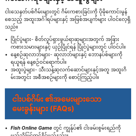
ငါးသေနတ်ပစ်ဂိမ်းများတွင် ဂိမ်းကစားခြင်းကို ပိုမိုကောင်းမွန်
စေသည့် အထူးအင်္ဂါရပ်များနှင့် အဖြစ်အပျက်များ ပါဝင်လေ့ရှိ
သည်။
ပြိုင်ပွဲများ- စိတ်လှုပ်ရှားဖွယ်ရာဆုများအတွက် အခြား
ကစားသမားများနှင့် ယှဉ်ပြိုင်ရန် ပြိုင်ပွဲများတွင် ပါဝင်ပါ။
နေ့စဉ်ဆုလာဘ်များ- ဆုလာဘ်များနှင့် ဘောနပ်စ်များကို
ရယူရန် နေ့စဉ်ဝင်ရောက်ပါ။
အထူးပွဲများ- သီးသန့်ဆုလက်ဆောင်များနှင့်အတူ အထူးဂိ
မ်းအတွင်း အစီအစဉ်များကို စောင့်ကြည့်ပါ။
ငါးပစ်ဂိမ်း ၏အမေးများသော
မေးခွန်းများ (FAQs)
Fish Online Game
တွင် ကျွန်ုပ်၏ ငါးဖမ်းစွမ်းရည်ကို
မည်သို့မြှင့်တင်နိုင်မည်နည်း။