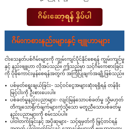
ဂိမ်းကစားနည်းများနှင့် ဗျူဟာများ
ငါးသေနတ်ပစ်ဂိမ်းများကို ကျွမ်းကျင်ပိုင်နိုင်စေရန် ကျွမ်းကျင်မှု
နှင့် နည်းဗျူဟာ လိုအပ်သည်။ ဤသည်မှာ သင့်ဂိမ်းကစားခြင်း
ကို ပိုမိုကောင်းမွန်စေရန်အတွက် အကြံပြုချက်အချို့ဖြစ်သည်။
ပစ်မှတ်ရွေးချယ်ခြင်း- သင့်ဝင်ငွေအများဆုံးရရှိရန် တန်ဖိုး
မြင့်ငါးကို ဦးစားပေးပါ။
ပစ်ခတ်မှုနည်းပညာများ- လျင်မြန်သောပစ်ခတ်မှု သို့မဟုတ်
တိကျသောရိုက်ချက်များကဲ့သို့သော မတူညီသောပစ်ခတ်မှု
နည်းပညာများကို စမ်းသပ်ပါ။
ပါဝါတက်ခြင်းနှင့် အပိုဆုများ- သင့်ရမှတ်ကို မြှင့်တင်ရန်
အတွက် ပါဝါတက်ခြင်းနှင့် ဘောနပ်စ်များကို ဗျူဟာကျကျ