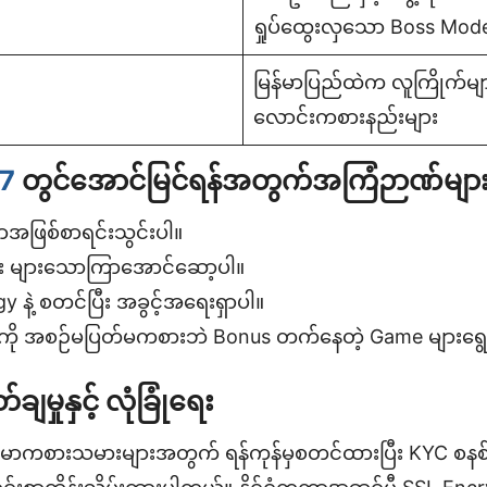
ရှုပ်ထွေးလှသော Boss Mode
မြန်မာပြည်ထဲက လူကြိုက်မျ
လောင်းကစားနည်းများ
7
တွင်အောင်မြင်ရန်အတွက်အကြံဉာဏ်မျာ
ဘာအဖြစ်စာရင်းသွင်းပါ။
ပြီး များသောကြာအောင်ဆော့ပါ။
 နဲ့ စတင်ပြီး အခွင့်အရေးရှာပါ။
ကို အစဉ်မပြတ်မကစားဘဲ Bonus တက်နေတဲ့ Game များရွေ
ချမှုနှင့် လုံခြုံရေး
်မာကစားသမားများအတွက် ရန်ကုန်မှစတင်ထားပြီး KYC စနစ