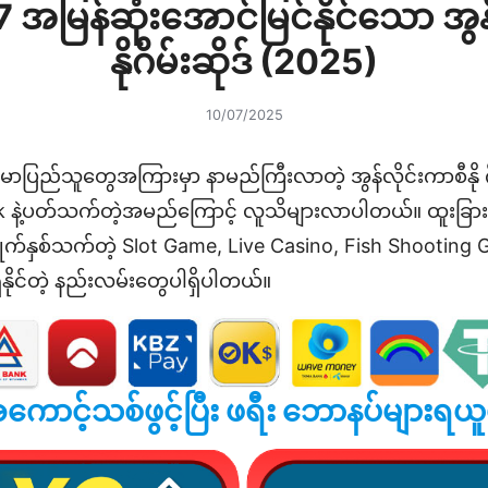
အမြန်ဆုံးအောင်မြင်နိုင်သော အွန
နိုဂိမ်းဆိုဒ် (2025)
10/07/2025
မာပြည်သူတွေအကြားမှာ နာမည်ကြီးလာတဲ့ အွန်လိုင်းကာစီနို 
Tok နဲ့ပတ်သက်တဲ့အမည်ကြောင့် လူသိများလာပါတယ်။ ထူးခြာ
က်နှစ်သက်တဲ့ Slot Game, Live Casino, Fish Shooting Gam
ရရှိနိုင်တဲ့ နည်းလမ်းတွေပါရှိပါတယ်။
ကောင့်သစ်ဖွင့်ပြီး ဖရီး ဘောနပ်များရယူ