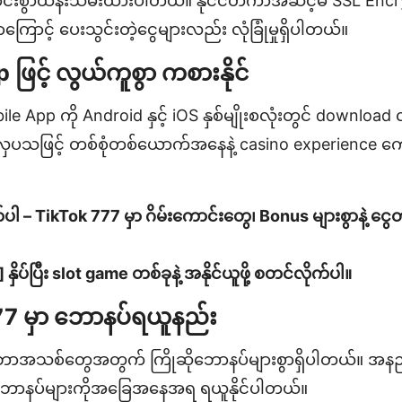
ွာထိန်းသိမ်းထားပါတယ်။ နိုင်ငံတကာအဆင့်မီ SSL Enc
ောင့် ပေးသွင်းတဲ့ငွေများလည်း လုံခြုံမှုရှိပါတယ်။
pp ဖြင့် လွယ်ကူစွာ ကစားနိုင်
le App ကို Android နှင့် iOS နှစ်မျိုးစလုံးတွင် download လု
ှပသဖြင့် တစ်စုံတစ်ယောက်အနေနဲ့ casino experience ကော
ါ – TikTok 777 မှာ ဂိမ်းကောင်းတွေ၊ Bonus များစွာနဲ့ ငွေတန်
ိပ်ပြီး slot game တစ်ခုနဲ့ အနိုင်ယူဖို့ စတင်လိုက်ပါ။
7 မှာ ဘောနပ်ရယူနည်း
ဘာအသစ်တွေအတွက် ကြိုဆိုဘောနပ်များစွာရှိပါတယ်။ အနည်းဆုံ
း ဘောနပ်များကိုအခြေအနေအရ ရယူနိုင်ပါတယ်။