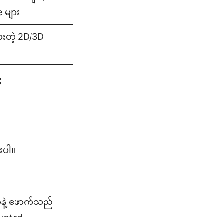
 များ
ားတဲ့ 2D/3D
း
းပါ။
်နဲ့ ဖောက်သည်