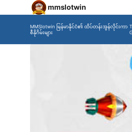
Skip
mmslotwin
to
content
MMSlotwin မြန်မာနိုင်ငံ၏ ထိပ်တန်းအွန်လိုင်းကာ
စီနိုဂိမ်းများ
S
fo