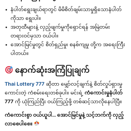
နံပါတ်ရွေးချယ်ရာတွင် မိမိစိတ်ချမ်းသာမှုရှိသောနံပါတ်
ကိုသာ ရွေးပါ။
အတုထီများနဲ့ လှည့်ဖျက်မှုကိုရှောင်ရန် အမြဲတမ်း
တရားဝင်မှသာ ဝယ်ပါ။
အောင်မြင်မှုတွင် စိတ်ရှည်မှု၊ စနစ်ကျမှု တို့က အရေးကြီး
ပါတယ်။
နောက်ဆုံးအကြံပြုချက်
Thai Lottery 777
ဆိုတာ မျှော်လင့်ချက်နဲ့ စိတ်လှုပ်ရှားမှု
ကောင်းတဲ့ ကံစမ်းရေးတစ်ခုပါ။ မင်းရဲ့
ကံကောင်းမှုနံပါတ်
777
ကို ယုံကြည်ပြီး ဝယ်ကြည့်ဖို့ တစ်ဆင့်သာလိုနေပါပြီ။
ကံကောင်းစွာ ဝယ်ယူပါ… အောင်မြင်မှုနဲ့ သင့်ဘက်ကို လှည့်
လာစေပါစေ။