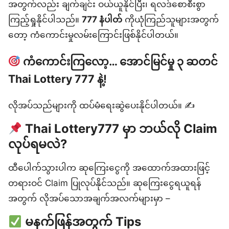
အတွက်လည်း ချက်ချင်း ဝယ်ယူနိုင်ပြီး၊ ရလဒ်စောစီးစွာ
ကြည့်ရှုနိုင်ပါသည်။
777 နံပါတ်
ကိုယုံကြည်သူများအတွက်
တော့ ကံကောင်းမှုလမ်းကြောင်းဖြစ်နိုင်ပါတယ်။
ကံကောင်းကြလော့… အောင်မြင်မှု ၃ ဆတင်
Thai Lottery 777 နဲ့!
လိုအပ်သည်များကို ထပ်မံရေးဆွဲပေးနိုင်ပါတယ်။ ✍️
Thai Lottery777 မှာ ဘယ်လို Claim
လုပ်ရမလဲ?
ထီပေါက်သွားပါက ဆုကြေးငွေကို အထောက်အထားဖြင့်
တရားဝင် Claim ပြုလုပ်နိုင်သည်။ ဆုကြေးငွေရယူရန်
အတွက် လိုအပ်သောအချက်အလက်များမှာ –
မနက်ဖြန်အတွက် Tips