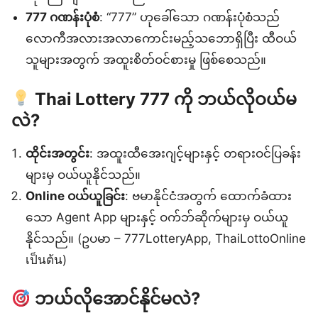
777 ဂဏန်းပုံစံ
: “777” ဟုခေါ်သော ဂဏန်းပုံစံသည်
လောကီအလားအလာကောင်းမည့်သဘောရှိပြီး ထီဝယ်
သူများအတွက် အထူးစိတ်ဝင်စားမှု ဖြစ်စေသည်။
Thai Lottery 777 ကို ဘယ်လိုဝယ်မ
လဲ?
ထိုင်းအတွင်း
: အထူးထီအေးဂျင့်များနှင့် တရားဝင်ပြခန်း
များမှ ဝယ်ယူနိုင်သည်။
Online ဝယ်ယူခြင်း
: ဗမာနိုင်ငံအတွက် ထောက်ခံထား
သော Agent App များနှင့် ဝက်ဘ်ဆိုက်များမှ ဝယ်ယူ
နိုင်သည်။ (ဥပမာ – 777LotteryApp, ThaiLottoOnline
เป็นต้น)
ဘယ်လိုအောင်နိုင်မလဲ?