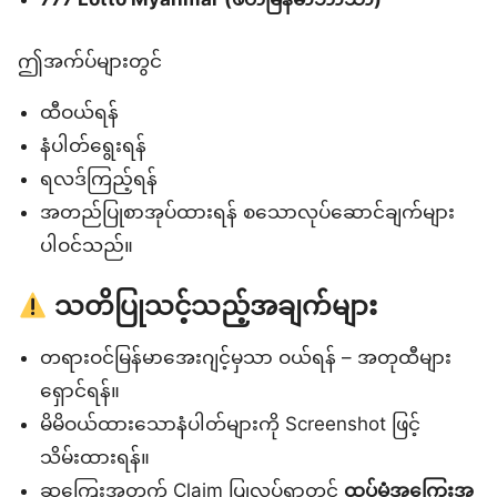
ဤအက်ပ်များတွင်
ထီဝယ်ရန်
နံပါတ်ရွေးရန်
ရလဒ်ကြည့်ရန်
အတည်ပြုစာအုပ်ထားရန် စသောလုပ်ဆောင်ချက်များ
ပါဝင်သည်။
သတိပြုသင့်သည့်အချက်များ
တရားဝင်မြန်မာအေးဂျင့်မှသာ ဝယ်ရန် – အတုထီများ
ရှောင်ရန်။
မိမိဝယ်ထားသောနံပါတ်များကို Screenshot ဖြင့်
သိမ်းထားရန်။
ဆုကြေးအတွက် Claim ပြုလုပ်ရာတွင်
ထပ်မံအကြွေးအ