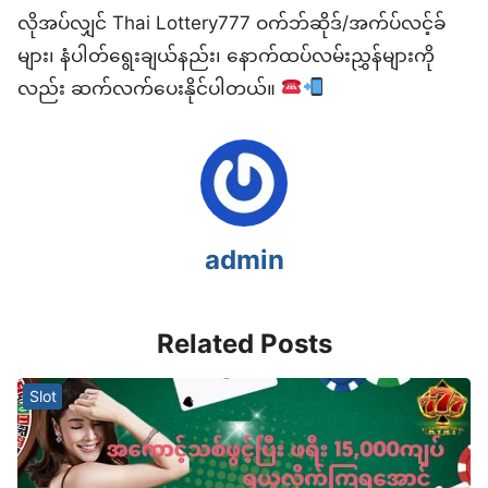
လိုအပ်လျှင် Thai Lottery777 ဝက်ဘ်ဆိုဒ်/အက်ပ်လင့်ခ်
များ၊ နံပါတ်ရွေးချယ်နည်း၊ နောက်ထပ်လမ်းညွှန်များကို
လည်း ဆက်လက်ပေးနိုင်ပါတယ်။
admin
Related Posts
Slot