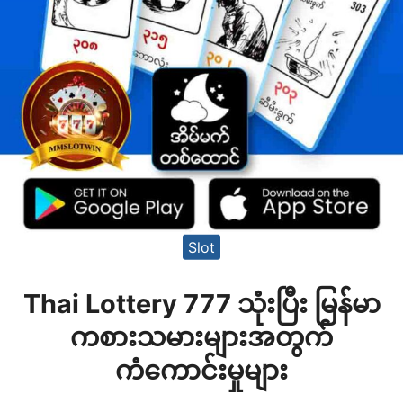
Slot
Thai Lottery 777 သုံးပြီး မြန်မာ
ကစားသမားများအတွက်
ကံကောင်းမှုများ