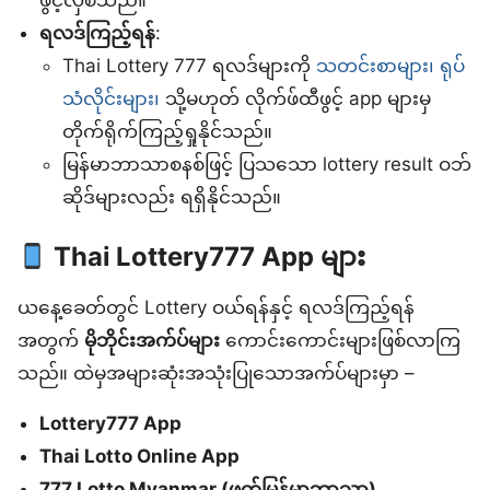
ရလဒ်ကြည့်ရန်
:
Thai Lottery 777 ရလဒ်များကို
သတင်းစာများ၊ ရုပ်
သံလိုင်းများ၊
သို့မဟုတ် လိုက်ဖ်ထီဖွင့် app များမှ
တိုက်ရိုက်ကြည့်ရှုနိုင်သည်။
မြန်မာဘာသာစနစ်ဖြင့် ပြသသော lottery result ဝဘ်
ဆိုဒ်များလည်း ရရှိနိုင်သည်။
Thai Lottery777 App များ
ယနေ့ခေတ်တွင် Lottery ဝယ်ရန်နှင့် ရလဒ်ကြည့်ရန်
အတွက်
မိုဘိုင်းအက်ပ်များ
ကောင်းကောင်းများဖြစ်လာကြ
သည်။ ထဲမှအများဆုံးအသုံးပြုသောအက်ပ်များမှာ –
Lottery777 App
Thai Lotto Online App
777 Lotto Myanmar (ဖတ်မြန်မာဘာသာ)