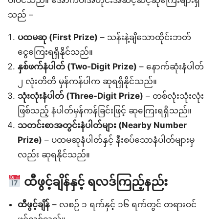
ပါဝင်သည်။ အောက်ပါအတိုင်းအဆင့်ဆင့်ဆုကြေးများရှိ
သည် –
ပထမဆု (First Prize)
– သန်းနဲ့ချီသောထိုင်းဘတ်
ငွေကြေးရရှိနိုင်သည်။
နှစ်ဖက်နံပါတ် (Two-Digit Prize)
– နောက်ဆုံးနံပါတ်
၂ လုံးတိတိ မှန်ကန်ပါက ဆုရရှိနိုင်သည်။
သုံးလုံးနံပါတ် (Three-Digit Prize)
– တစ်လုံးသုံးလုံး
ဖြစ်သည့် နံပါတ်မှန်ကန်ခြင်းဖြင့် ဆုကြေးရရှိသည်။
သတင်းစာအတွင်းနံပါတ်များ (Nearby Number
Prize)
– ပထမဆုနံပါတ်နှင့် နီးစပ်သောနံပါတ်များမှ
လည်း ဆုရနိုင်သည်။
ထီဖွင့်ချိန်နှင့် ရလဒ်ကြည့်နည်း
ထီဖွင့်ချိန်
– လစဉ် ၁ ရက်နှင့် ၁၆ ရက်တွင် တရားဝင်
ဖွင့်လှစ်သည်။