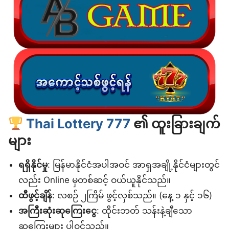
Thai Lottery 777
၏ ထူးခြားချက်
များ
ရရှိနိုင်မှု
: မြန်မာနိုင်ငံအပါအဝင် အာရှအချို့နိုင်ငံများတွင်
လည်း Online မှတစ်ဆင့် ဝယ်ယူနိုင်သည်။
ထီဖွင့်ချိန်
: လစဉ် ၂ကြိမ် ဖွင့်လှစ်သည်။ (နေ့ ၁ နှင့် ၁၆)
အကြီးဆုံးဆုကြေးငွေ
: ထိုင်းဘတ် သန်းနဲ့ချီသော
ဆုကြေးများ ပါဝင်သည်။