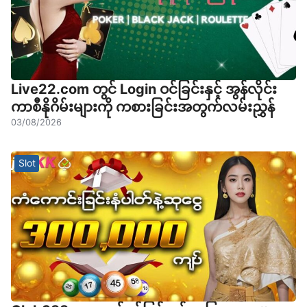
Live22.com တွင် Login ဝင်ခြင်းနှင့် အွန်လိုင်း
ကာစီနိုဂိမ်းများကို ကစားခြင်းအတွက်လမ်းညွှန်
03/08/2026
Slot