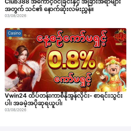
Club388 အကောင့်ဝင်ခြင်းနှင့် အခြားအရာများ
အတွက် သင်၏ နောက်ဆုံးလမ်းညွှန်။
03/08/2026
Casino
Vwin24 ထိပ်တန်းကာစီနိုအွန်လိုင်း- စာရင်းသွင်း
ပါ၊ အခမဲ့အပိုဆုရယူပါ၊
03/08/2026