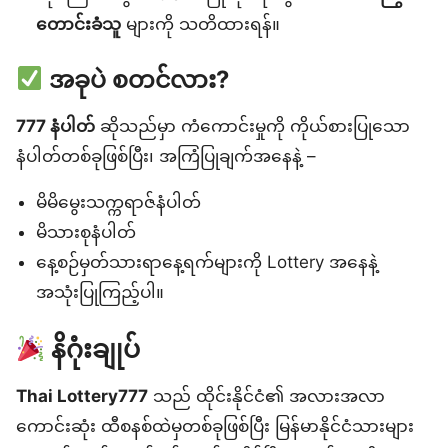
တောင်းခံသူ
များကို သတိထားရန်။
အခုပဲ စတင်လား?
777 နံပါတ်
ဆိုသည်မှာ ကံကောင်းမှုကို ကိုယ်စားပြုသော
နံပါတ်တစ်ခုဖြစ်ပြီး၊ အကြံပြုချက်အနေနဲ့ –
မိမိမွေးသက္ကရာဇ်နံပါတ်
မိသားစုနံပါတ်
နေ့စဉ်မှတ်သားရာနေ့ရက်များကို Lottery အနေနဲ့
အသုံးပြုကြည့်ပါ။
နိဂုံးချုပ်
Thai Lottery777
သည် ထိုင်းနိုင်ငံ၏ အလားအလာ
ကောင်းဆုံး ထီစနစ်ထဲမှတစ်ခုဖြစ်ပြီး မြန်မာနိုင်ငံသားများ