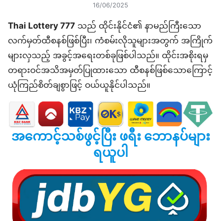
16/06/2025
Thai Lottery 777
သည် ထိုင်းနိုင်ငံ၏ နာမည်ကြီးသော
လက်မှတ်ထီစနစ်ဖြစ်ပြီး၊ ကံစမ်းလိုသူများအတွက် အကြိုက်
များလှသည့် အခွင့်အရေးတစ်ခုဖြစ်ပါသည်။ ထိုင်းအစိုးရမှ
တရားဝင်အသိအမှတ်ပြုထားသော ထီစနစ်ဖြစ်သောကြောင့်
ယုံကြည်စိတ်ချစွာဖြင့် ဝယ်ယူနိုင်ပါသည်။
အကောင့်သစ်ဖွင့်ပြီး ဖရီး ဘောနပ်များ
ရယူပါ