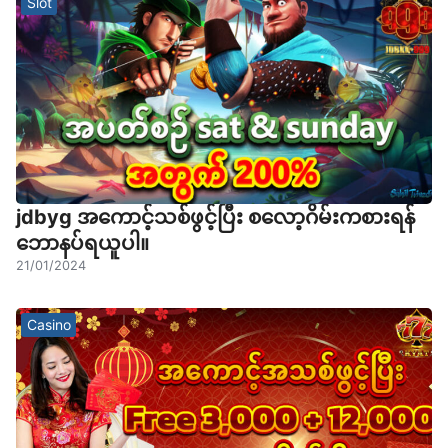
Slot
jdbyg အကောင့်သစ်ဖွင့်ပြီး စလော့ဂိမ်းကစားရန်
ဘောနပ်ရယူပါ။
21/01/2024
Casino