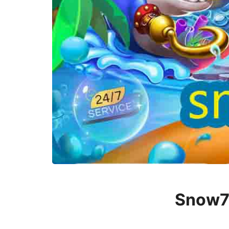
Snow77