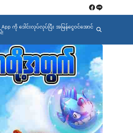
pp ကို ဒေါင်းလုပ်လုပ်ပြီး အမြန်ငွေဝင်အောင်
ါ!