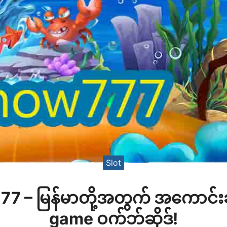
Slot
7 – မြန်မာတို့အတွက် အကောင်းဆု
game ဝက်ဘ်ဆိုဒ်!