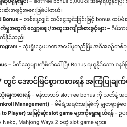
ုပရိုမိုးရှင်း
– slotfree bonus 5,000ks အခမဲ့ရယူနိုင်ပြီ
ဆုံးအခွင့်အရေးဖြစ်ပါတယ်။
ad Bonus
– တစ်နေ့လျှင် ထပ်ငွေသွင်းခြင်းဖြင့် bonus ထပ်မံရရ
မှုအတွက် လျှော့စျေး/အထူးအကျိုးခံစားခွင့်များ
– ဂိမ်းက
က်နိုင်သည်။
rogram
– ဆုံးရှုံးငွေပမာဏအပေါ်မူတည်ပြီး အစီအစဉ်တစ်
nus
– မိတ်ဆွေများကိုဖိတ်ခေါ်ပြီး Bonus ရယူနိုင်သော စနစ
တွင် အောင်မြင်စွာကစားရန် အကြံပြုချက်
ုံးချကစားရန်
– မန်ဘာသစ် slotfree bonus ကို သတိနဲ့ အသု
 (Bankroll Management)
– မိမိရဲ့အရင်းအမြစ်ကို မျှတစွာခွဲဝ
to Player) အမြင့်ဆုံး slot game များကိုရွေးချယ်ရန်
– ဥပမ
 Neko, Mahjong Ways 2 စတဲ့ slot game များ။