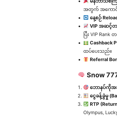
မန်ဘာသစ်ကြိုဆိ
အတွက် အကောင်း
နေ့စဉ် Relo
VIP အဆင့်တက်
ပြီး VIP Rank တ
Cashback P
ထပ်ပေးသည်။
Referral Bo
Snow 777 
ဘောနပ်ကိုအသ
ငွေခန့်ခွဲမှု
RTP (Return 
Olympus, Lucky