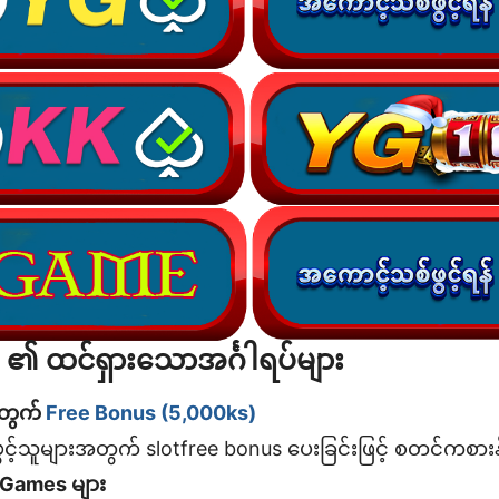
 ထင်ရှားသောအင်္ဂါရပ်များ
တွက်
Free Bonus (5,000ks)
့်သူများအတွက် slotfree bonus ပေးခြင်းဖြင့် စတင်ကစားန
t Games များ