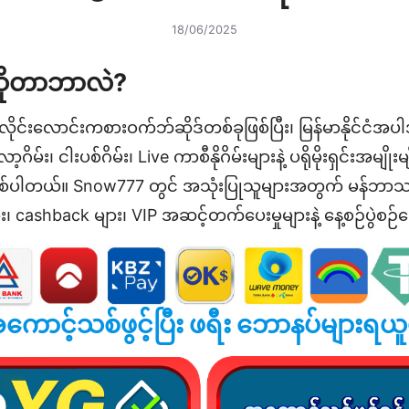
18/06/2025
ိုတာဘာလဲ?
ိုင်းလောင်းကစားဝက်ဘ်ဆိုဒ်တစ်ခုဖြစ်ပြီး၊ မြန်မာနိုင်ငံအပ
မ်း၊ ငါးပစ်ဂိမ်း၊ Live ကာစီနိုဂိမ်းများနဲ့ ပရိုမိုးရှင်းအမျိုးမျ
စ်ပါတယ်။ Snow777 တွင် အသုံးပြုသူများအတွက် မန်ဘာသစ
း၊ cashback များ၊ VIP အဆင့်တက်ပေးမှုများနဲ့ နေ့စဉ်ပွဲစ
ကောင့်သစ်ဖွင့်ပြီး ဖရီး ဘောနပ်များရယူ