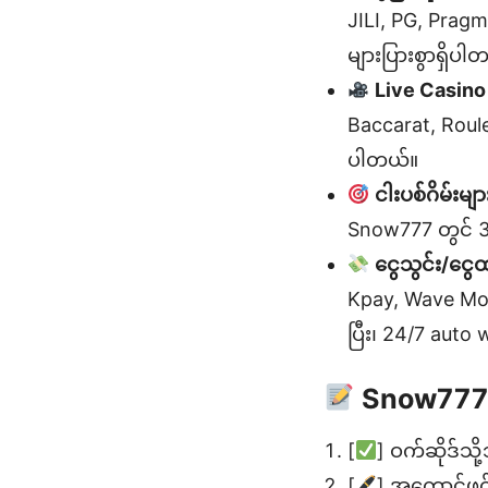
JILI, PG, Pragm
များပြားစွာရှိပါ
Live Casino ထ
Baccarat, Roulett
ပါတယ်။
ငါးပစ်ဂိမ်းမျာ
Snow777 တွင် 3D
ငွေသွင်း/ငွေထု
Kpay, Wave Mon
ပြီး၊ 24/7 auto
Snow777 တ
[
] ဝက်ဆိုဒ်သို
[
] အကောင့်ဖွင့