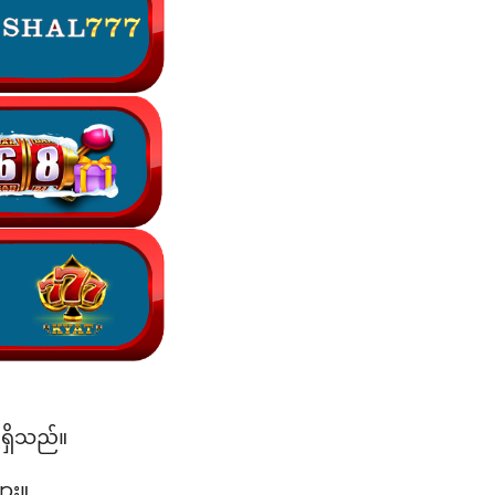
 ရှိသည်။
ျား။