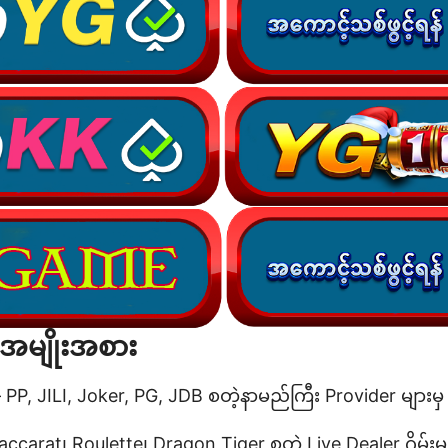
်းအမျိုးအစား
 PP, JILI, Joker, PG, JDB စတဲ့နာမည်ကြီး Provider များမှ
ccarat၊ Roulette၊ Dragon Tiger စတဲ့ Live Dealer ဂိမ်းမ