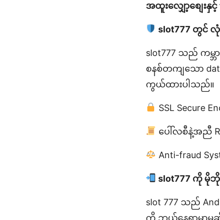
အထူးလျှော့စျေးနှင့်
slot777 တွင် လုံခြု
slot777 သည် ကမ္ဘာလ
စနစ်တကျသော data
ကွယ်ထားပါသည်။
SSL Secure En
ပေါ်လစီနဲ့အညီ 
Anti-fraud Sys
slot777 ကို မိုဘိ
slot 777 သည် Andr
ကို ဘယ်နေရာမှာမဆိ