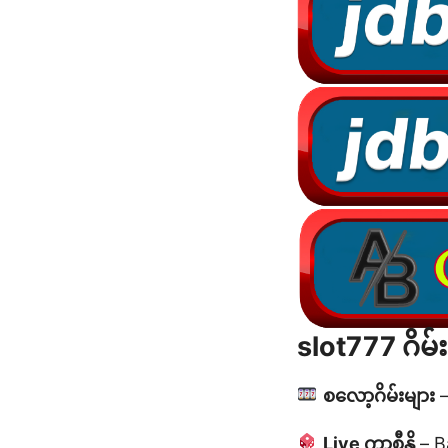
slot777
ဂိမ
စလော့ဂိမ်းများ
–
Live ကာစီနို
– Ba