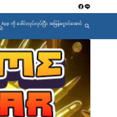
pp ကို ဒေါင်းလုပ်လုပ်ပြီး အမြန်ငွေဝင်အောင်
ါ!