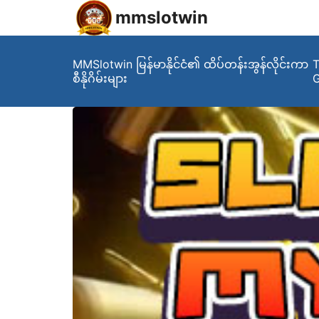
Skip
mmslotwin
to
content
MMSlotwin မြန်မာနိုင်ငံ၏ ထိပ်တန်းအွန်လိုင်းကာ
စီနိုဂိမ်းများ
S
fo