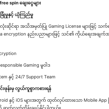
 free spin ချေးငွေများ
ံမှုနှင့် ယုံကြည်မှု
ုံးဆိုင်ရာ အသိအမှတ်ပြု Gaming License များဖြင့် သက်သေပ
 encryption နည်းပညာများဖြင့် သင်၏ ကိုယ်ရေးအချက်
cryption
Responsible Gaming မူဝါဒ
tem နှင့် 24/7 Support Team
ုင်းဖုန်းမှ လွယ်ကူစွာကစားရန်
oid နှင့် iOS များအတွက် ထုတ်လုပ်ထားသော Mobile App ဖ
ု ဆက်လက်ထိန်းချုပ်နိုင်ပါတယ်။