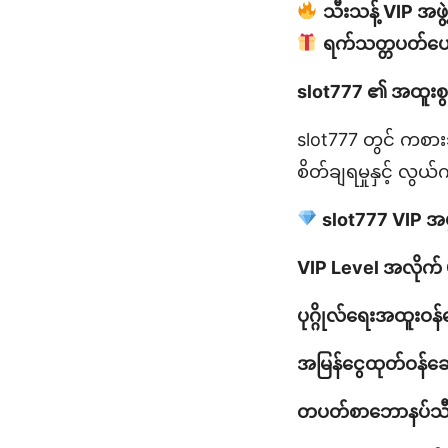
သီးသန့် VIP အဖ
ရက်သတ္တပတ်ပေး
slot777 ၏ အထူးစွ
slot777 တွင် ကစား
စိတ်ချရမှုနှင့် လွယ
slot777 VIP အဖွဲ
VIP Level အလိုက်
ပုဂ္ဂိုလ်ရေးအထူးဝန်
အမြန်ငွေထုတ်ဝန်ဆေ
တပတ်စာဘောနပ်သီး