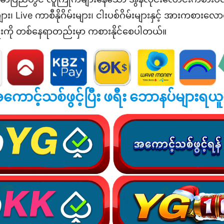
းများ၊ Live ကာစီနိုဂိမ်းများ၊ ငါးပစ်ဂိမ်းများနှင့် အားကစားလ
မျိုးကို တစ်နေရာတည်းမှာ ကစားနိုင်စေပါတယ်။
ကောင့်သစ်ဖွင့်ပြီး ဖရီး ဘောနပ်များရယူ