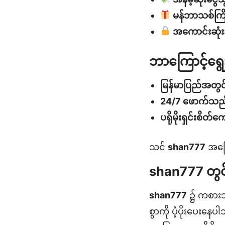
မန်ဘာသစ်ကြိုဆိ
အကောင်းဆုံး
ဘာကြောင့်ရွ
မြန်မာပြည်အတွင်း
24/7 ဖောက်သည်ဝ
ပရိုမိုးရှင်းစိတ
သင်
shan777
အကြေ
shan777 တွင် ရ
shan777
၌ ကစားသူ
စွာကို ပံ့ပိုးပေးနေ