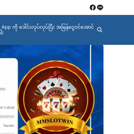
pp ကို ဒေါင်းလုပ်လုပ်ပြီး အမြန်ငွေဝင်အောင်
ါ!