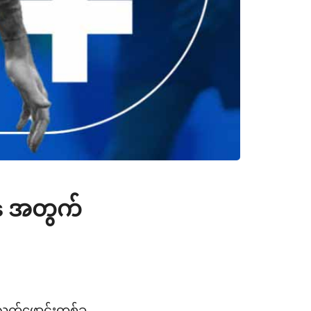
rs အတွက်
လက်ဖောင်းတစ်ခု