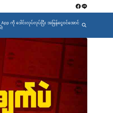
pp ကို ဒေါင်းလုပ်လုပ်ပြီး အမြန်ငွေဝင်အောင်
ါ!