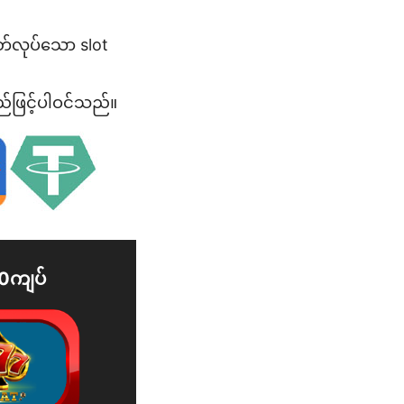
တ်လုပ်သော slot
်ဖြင့်ပါဝင်သည်။
00ကျပ်