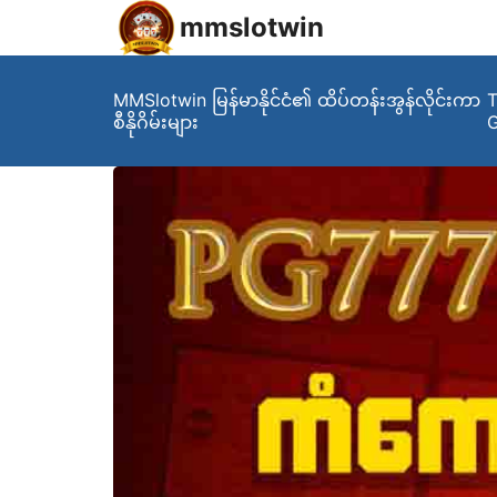
Skip
mmslotwin
to
content
MMSlotwin မြန်မာနိုင်ငံ၏ ထိပ်တန်းအွန်လိုင်းကာ
စီနိုဂိမ်းများ
S
fo