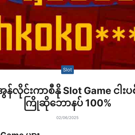
Slot
န်လိုင်းကာစီနို Slot Game ငါးပစ်
ကြိုဆိုဘောနပ် 100%
02/06/2025