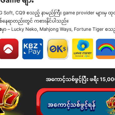
 Game များ
PG Soft, CQ9 စသည့် နာမည်ကြီး game provider များမှ ထု
တစ်နေရာတည်းတွင် ကစားနိုင်ပါသည်။
း
မှာ – Lucky Neko, Mahjong Ways, Fortune Tiger စသည
အကောင့်သစ်ဖွင့်ပြီး ဖရီး 15,0