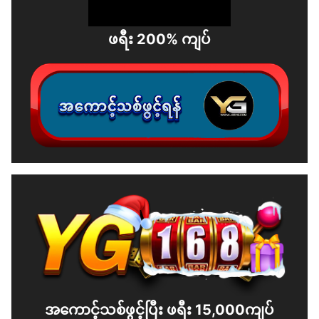
ဖရီး 200% ကျပ်
အကောင့်သစ်ဖွင့်ပြီး ဖရီး 15,000ကျပ်