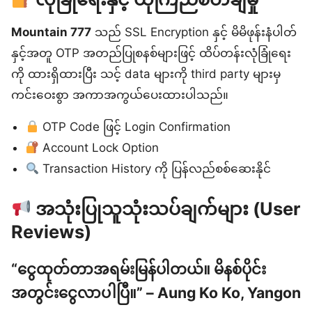
Mountain 777
သည် SSL Encryption နှင့် မိမိဖုန်းနံပါတ်
နှင့်အတူ OTP အတည်ပြုစနစ်များဖြင့် ထိပ်တန်းလုံခြုံရေး
ကို ထားရှိထားပြီး သင့် data များကို third party များမှ
ကင်းဝေးစွာ အကာအကွယ်ပေးထားပါသည်။
OTP Code ဖြင့် Login Confirmation
Account Lock Option
Transaction History ကို ပြန်လည်စစ်ဆေးနိုင်
အသုံးပြုသူသုံးသပ်ချက်များ (User
Reviews)
“ငွေထုတ်တာအရမ်းမြန်ပါတယ်။ မိနစ်ပိုင်း
အတွင်းငွေလာပါပြီ။” –
Aung Ko Ko, Yangon