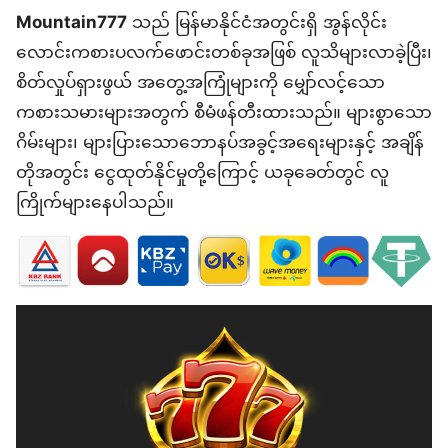
Mountain777
သည် မြန်မာနိုင်ငံအတွင်းရှိ အွန်လိုင်း
လောင်းကစားပလက်ဖောင်းတစ်ခုအဖြစ် လူသိများလာခဲ့ပြီး၊
စိတ်လှုပ်ရှားဖွယ် အတွေ့အကြုံများကို မျှော်လင့်သော
ကစားသမားများအတွက် စီမံဖန်တီးထားသည်။ များစွာသော
ဂိမ်းများ၊ များပြားသောဘောနပ်အခွင့်အရေးများနှင့် အချိန်
တိုအတွင်း ငွေထုတ်နိုင်မှုတို့ကြောင့် ယခုခေတ်တွင် လူ
ကြိုက်များနေပါသည်။