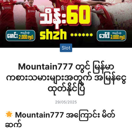
Slot
Mountain777 တွင် မြန်မာ
ကစားသမားများအတွက် အမြန်ငွေ
ထုတ်နိုင်ပြီ
29/05/2025
Mountain777 အကြောင်း မိတ်
ဆက်