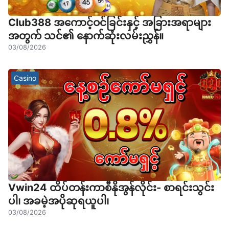
Club388 အကောင့်ဝင်ခြင်းနှင့် အခြားအရာများ
အတွက် သင်၏ နောက်ဆုံးလမ်းညွှန်။
03/08/2026
Casino
Vwin24 ထိပ်တန်းကာစီနိုအွန်လိုင်း- စာရင်းသွင်း
ပါ၊ အခမဲ့အပိုဆုရယူပါ၊
03/08/2026