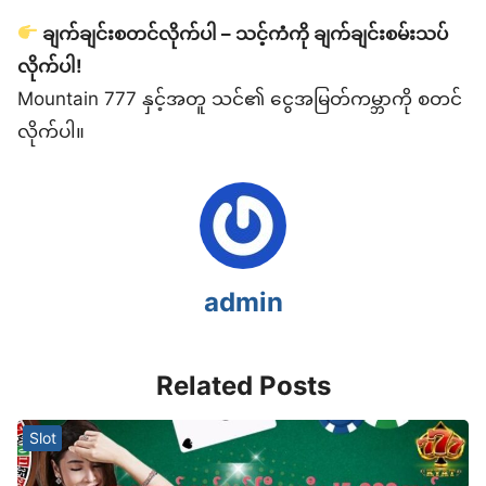
ချက်ချင်းစတင်လိုက်ပါ – သင့်ကံကို ချက်ချင်းစမ်းသပ်
လိုက်ပါ!
Mountain 777 နှင့်အတူ သင်၏ ငွေအမြတ်ကမ္ဘာကို စတင်
လိုက်ပါ။
admin
Related Posts
Slot