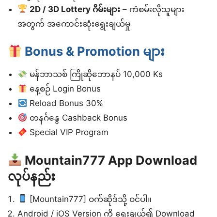
2D / 3D Lottery ဂိမ်းများ
– ကံစမ်းလိုသူများ
အတွက် အကောင်းဆုံးရွေးချယ်မှု
Bonus & Promotion များ
မန်ဘာသစ် ကြိုဆိုဘောနပ် 10,000 Ks
နေ့စဉ် Login Bonus
Reload Bonus 30%
တနင်္ဂနွေ Cashback Bonus
Special VIP Program
Mountain777 App Download
လုပ်နည်း
[Mountain777] ဝက်ဆိုဒ်သို့ ဝင်ပါ။
Android / iOS Version ကို ရွေးချယ်၍ Download