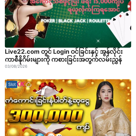
Live22.com တွင် Login ဝင်ခြင်းနှင့် အွန်လိုင်း
ကာစီနိုဂိမ်းများကို ကစားခြင်းအတွက်လမ်းညွှန်
03/08/2026
Slot