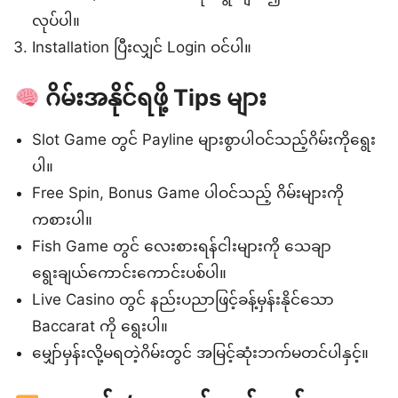
လုပ်ပါ။
Installation ပြီးလျှင် Login ဝင်ပါ။
ဂိမ်းအနိုင်ရဖို့ Tips များ
Slot Game တွင် Payline များစွာပါဝင်သည့်ဂိမ်းကိုရွေး
ပါ။
Free Spin, Bonus Game ပါဝင်သည့် ဂိမ်းများကို
ကစားပါ။
Fish Game တွင် လေးစားရန်ငါးများကို သေချာ
ရွေးချယ်ကောင်းကောင်းပစ်ပါ။
Live Casino တွင် နည်းပညာဖြင့်ခန့်မှန်းနိုင်သော
Baccarat ကို ရွေးပါ။
မျှော်မှန်းလို့မရတဲ့ဂိမ်းတွင် အမြင့်ဆုံးဘက်မတင်ပါနှင့်။