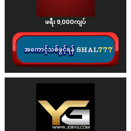
ဖရီး 9,000ကျပ်