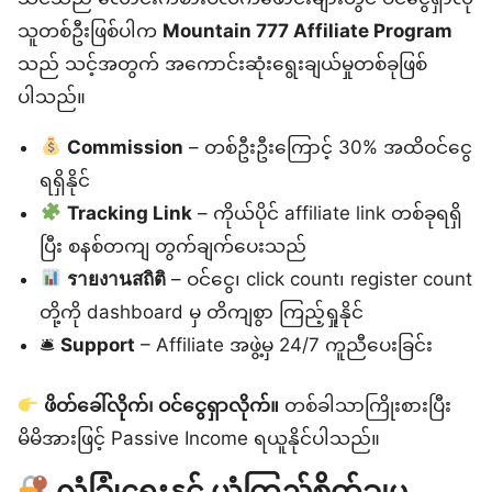
သူတစ်ဦးဖြစ်ပါက
Mountain 777 Affiliate Program
သည် သင့်အတွက် အကောင်းဆုံးရွေးချယ်မှုတစ်ခုဖြစ်
ပါသည်။
Commission
– တစ်ဦးဦးကြောင့် 30% အထိဝင်ငွေ
ရရှိနိုင်
Tracking Link
– ကိုယ်ပိုင် affiliate link တစ်ခုရရှိ
ပြီး စနစ်တကျ တွက်ချက်ပေးသည်
รายงานสถิติ
– ဝင်ငွေ၊ click count၊ register count
တို့ကို dashboard မှ တိကျစွာ ကြည့်ရှုနိုင်
🛎
Support
– Affiliate အဖွဲ့မှ 24/7 ကူညီပေးခြင်း
ဖိတ်ခေါ်လိုက်၊ ဝင်ငွေရှာလိုက်။
တစ်ခါသာကြိုးစားပြီး
မိမိအားဖြင့် Passive Income ရယူနိုင်ပါသည်။
လုံခြုံရေးနှင့် ယုံကြည်စိတ်ချမှု