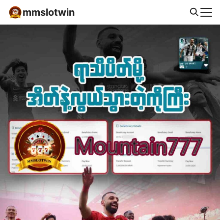
Skip
mmslotwin
to
Search
content
for: