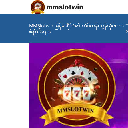
Skip
mmslotwin
to
content
MMSlotwin မြန်မာနိုင်ငံ၏ ထိပ်တန်းအွန်လိုင်းကာ
စီနိုဂိမ်းများ
S
fo