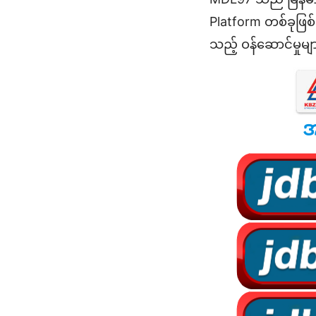
Platform တစ်ခုဖြစ
သည့် ဝန်ဆောင်မှု
အ