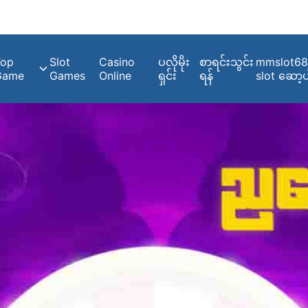
Top
Slot
Casino
ပလိုမိုး
စာရင်းသွင်း
mmslot68 A
Game
Games
Online
ရှင်း
ရန်
slot ဆော့ပ
earch
r: