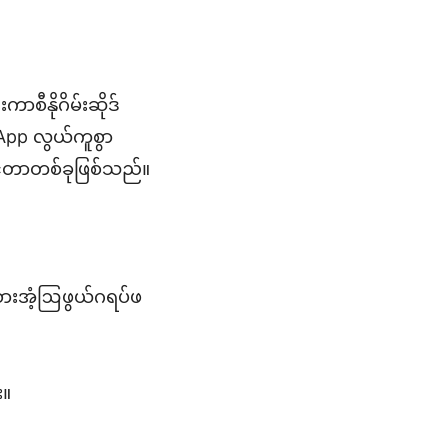
စီနိုဂိမ်းဆိုဒ်
း App လွယ်ကူစွာ
စင်တာတစ်ခုဖြစ်သည်။
စားအံ့ဩဖွယ်ဂရပ်ဖ
း။