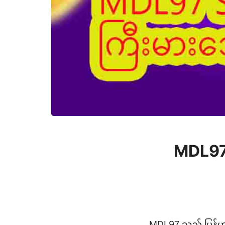
MDL97 
MDL97 သည် မြန်မာန