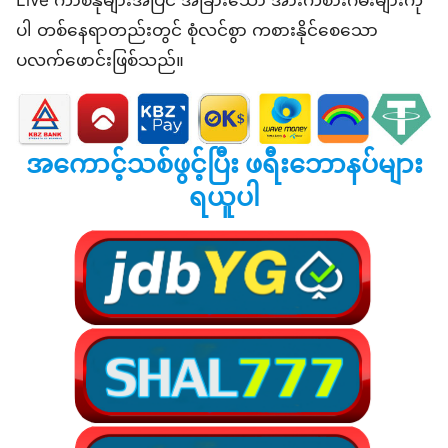
ပါ တစ်နေရာတည်းတွင် စုံလင်စွာ ကစားနိုင်စေသော
ပလက်ဖောင်းဖြစ်သည်။
အကောင့်သစ်ဖွင့်ပြီး ဖရီးဘောနပ်များ
ရယူပါ