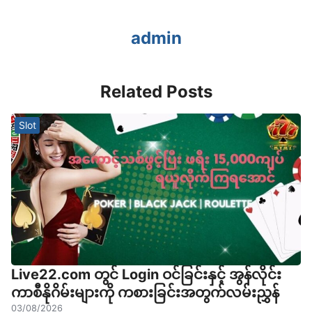
admin
Related Posts
Slot
Live22.com တွင် Login ဝင်ခြင်းနှင့် အွန်လိုင်း
ကာစီနိုဂိမ်းများကို ကစားခြင်းအတွက်လမ်းညွှန်
03/08/2026