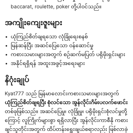
baccarat, roulette, poker တို့ပါဝင်သည်။
အကျိုးကျေးဇူးများ
ယုံကြည်စိတ်ချရသော လုံခြုံရေးစနစ်
မြန်ဆန်ပြီး အဆင်ပြေသော ဝန်ဆောင်မှု
ကစားသမားများအတွက် စဉ်ဆက်မပြတ် ပရိုမိုးရှင်းများ
အနိုင်ရရှိရန် အထူးအခွင့်အရေးများ
နိဂုံးချုပ်
Kyat777 သည် မြန်မာလောင်းကစားသမားများအတွက်
ယုံကြည်စိတ်ချရပြီး စုံလင်သော အွန်လိုင်းဂိမ်းပလက်ဖောင်း
တစ်ခုဖြစ်သည်။ အဆင်ပြေမှု၊ လုံခြုံမှု၊ ပရိုမိုးရှင်းစုံလင်မှုတို့
ကြောင့် လူကြိုက်များစွာ ရရှိလာပြီး အွန်လိုင်းကာစီနို ကစား
ချင်သူတိုင်းအတွက် ထိပ်တန်းရွေးချယ်စရာလည်း ဖြစ်လာခဲ့