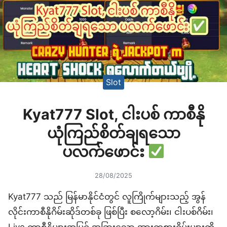
Slot
Kyat777 Slot, ငါးပစ် ကာစီနို
ယုံကြည်စိတ်ချရသော
ပလက်ဖောင်း
28/08/2025
Kyat777 သည် မြန်မာနိုင်ငံတွင် လူကြိုက်များသည့် အွန်
လိုင်းကာစီနိုဂိမ်းဆိုဒ်တစ်ခု ဖြစ်ပြီး စလော့ဂိမ်း၊ ငါးပစ်ဂိမ်း၊
Live ကာစီနိုများအပြင် အခြားသော အားကစားဂိမ်းများကို