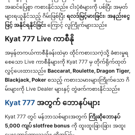
အဆင်ပြေစွာ ကစားနိုင်သည်။ ငါးပုံစံများကို ပစ်ပြီး အမှတ်
များရယူနိုင်သည့် ဂိမ်းဖြစ်ပြီး
ရလဒ်မြင့်မားခြင်း
၊
အနည်းငွေ
ဖြင့် အနိုင်ရနိုင်ခြင်း
ကြောင့် လူကြိုက်များသည်။
Kyat 777 Live ကာစီနို
အမှန်တကယ်ကာစီနိုခန်းထဲမှာ ထိုင်ကစားသကဲ့သို့ ခံစားမှုရ
စေသော Live ကာစီနိုများကို Kyat 777 မှ တိုက်ရိုက်ထုတ်
လွှင့်ပေးထားသည်။
Baccarat, Roulette, Dragon Tiger,
Blackjack, Poker
စသည့် ကစားသမားများကြိုက်သော ဂိ
မ်းများကို Live Dealer များနှင့် တွဲဖက်ကစားနိုင်သည်။
Kyat 777
အတွက် ဘောနပ်များ
Kyat 777 တွင် မန်ဘာသစ်များအတွက်
ကြိုဆိုဘောနပ်
5,000 ကျပ် slotfree bonus
ကို ထူးထူးခြားခြား အထူး
ပေးဆောင်ထားသည်။ ထို့အပြင်-