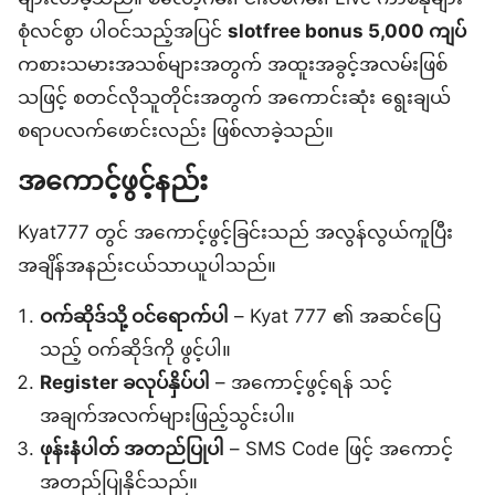
စုံလင်စွာ ပါဝင်သည့်အပြင်
slotfree bonus 5,000 ကျပ်
ကစားသမားအသစ်များအတွက် အထူးအခွင့်အလမ်းဖြစ်
သဖြင့် စတင်လိုသူတိုင်းအတွက် အကောင်းဆုံး ရွေးချယ်
စရာပလက်ဖောင်းလည်း ဖြစ်လာခဲ့သည်။
အကောင့်ဖွင့်နည်း
Kyat777 တွင် အကောင့်ဖွင့်ခြင်းသည် အလွန်လွယ်ကူပြီး
အချိန်အနည်းငယ်သာယူပါသည်။
ဝက်ဆိုဒ်သို့ ဝင်ရောက်ပါ
– Kyat 777 ၏ အဆင်ပြေ
သည့် ဝက်ဆိုဒ်ကို ဖွင့်ပါ။
Register ခလုပ်နှိပ်ပါ
– အကောင့်ဖွင့်ရန် သင့်
အချက်အလက်များဖြည့်သွင်းပါ။
ဖုန်းနံပါတ် အတည်ပြုပါ
– SMS Code ဖြင့် အကောင့်
အတည်ပြုနိုင်သည်။