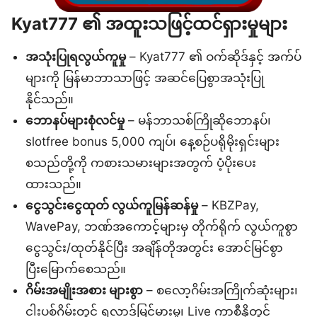
Kyat777 ၏ အထူးသဖြင့်ထင်ရှားမှုများ
အသုံးပြုရလွယ်ကူမှု
– Kyat777 ၏ ဝက်ဆိုဒ်နှင့် အက်ပ်
များကို မြန်မာဘာသာဖြင့် အဆင်ပြေစွာအသုံးပြု
နိုင်သည်။
ဘောနပ်များစုံလင်မှု
– မန်ဘာသစ်ကြိုဆိုဘောနပ်၊
slotfree bonus 5,000 ကျပ်၊ နေ့စဉ်ပရိုမိုးရှင်းများ
စသည်တို့ကို ကစားသမားများအတွက် ပံ့ပိုးပေး
ထားသည်။
ငွေသွင်းငွေထုတ် လွယ်ကူမြန်ဆန်မှု
– KBZPay,
WavePay, ဘဏ်အကောင့်များမှ တိုက်ရိုက် လွယ်ကူစွာ
ငွေသွင်း/ထုတ်နိုင်ပြီး အချိန်တိုအတွင်း အောင်မြင်စွာ
ပြီးမြောက်စေသည်။
ဂိမ်းအမျိုးအစား များစွာ
– စလော့ဂိမ်းအကြိုက်ဆုံးများ၊
ငါးပစ်ဂိမ်းတွင် ရလာဒ်မြင့်မားမှု၊ Live ကာစီနိုတွင်