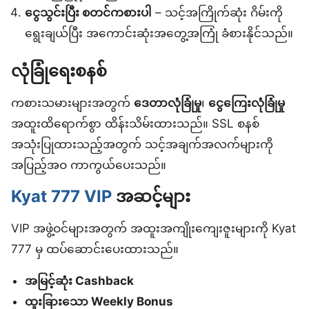
ငွေသွင်းပြီး စတင်ကစားပါ
– သင့်အကြိုက်ဆုံး ဂိမ်းကို
ရွေးချယ်ပြီး အကောင်းဆုံးအတွေ့အကြုံ ခံစားနိုင်သည်။
လုံခြုံရေးစနစ်
ကစားသမားများအတွက်
ဒေတာလုံခြုံမှု
၊
ငွေကြေးလုံခြုံမှု
အထူးထိရောက်စွာ ထိန်းသိမ်းထားသည်။ SSL စနစ်
အသုံးပြုထားသည့်အတွက် သင့်အချက်အလက်များကို
အပြည့်အဝ ကာကွယ်ပေးသည်။
Kyat 777 VIP
အဆင့်များ
VIP အဖွဲ့ဝင်များအတွက် အထူးအကျိုးကျေးဇူးများကို Kyat
777 မှ ထပ်ဆောင်းပေးထားသည်။
အမြင့်ဆုံး Cashback
ထူးခြားသော Weekly Bonus