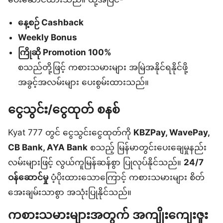
နေ့စဉ် Cashback
Weekly Bonus
ကြိုဆို Promotion 100%
စသည်တို့ဖြင့် ကစားသမားများ အမြဲအနိုင်ရနိုင်ဖို့
အခွင့်အလမ်းများ ပေးစွမ်းထားသည်။
ငွေသွင်း/ငွေထုတ် စနစ်
Kyat 777 တွင် ငွေသွင်းငွေထုတ်ကို
KBZPay, WavePay,
CB Bank, AYA Bank
စသည့် မြန်မာတွင်းပေးချေမှုနည်း
လမ်းများဖြင့် လွယ်ကူမြန်ဆန်စွာ ပြုလုပ်နိုင်သည်။
24/7
ဝန်ဆောင်မှု
ပံ့ပိုးထားသောကြောင့် ကစားသမားများ စိတ်
အေးချမ်းသာစွာ အသုံးပြုနိုင်သည်။
ကစားသမားများအတွက် အကျိုးကျေးဇူး