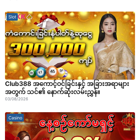
Slot
Club388 အကောင့်ဝင်ခြင်းနှင့် အခြားအရာများ
အတွက် သင်၏ နောက်ဆုံးလမ်းညွှန်။
03/08/2026
Casino