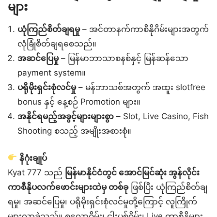
များ
ယုံကြည်စိတ်ချရမှု
– အင်တာနက်ကာစီနိုဂိမ်းများအတွက်
လုံခြုံစိတ်ချရစေသည်။
အဆင်ပြေမှု
– မြန်မာဘာသာစနစ်နှင့် မြန်ဆန်သော
payment system။
ပရိုမိုးရှင်းစုံလင်မှု
– မန်ဘာသစ်အတွက် အထူး slotfree
bonus နှင့် နေ့စဉ် Promotion များ။
အနိုင်ရမည့်အခွင့်များများစွာ
– Slot, Live Casino, Fish
Shooting စသည့် အမျိုးအစားစုံ။
နိဂုံးချုပ်
Kyat 777 သည်
မြန်မာနိုင်ငံတွင် အောင်မြင်ဆုံး အွန်လိုင်း
ကာစီနိုပလက်ဖောင်းများထဲမှ တစ်ခု
ဖြစ်ပြီး ယုံကြည်စိတ်ချ
ရမှု၊ အဆင်ပြေမှု၊ ပရိုမိုးရှင်းစုံလင်မှုတို့ကြောင့် လူကြိုက်
များလာခဲ့သည်။ စလော့ဂိမ်း၊ ငါးပစ်ဂိမ်း၊ Live ကာစီနိုများ