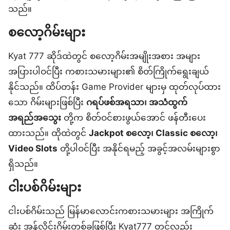
သည်။
စလော့ဂိမ်းများ
Kyat 777 ဆိုဒ်ထဲတွင် စလော့ဂိမ်းအမျိုးအစား အများ
အပြားပါဝင်ပြီး ကစားသမားများ၏ စိတ်ကြိုက်ရွေးချယ်
နိုင်သည်။ ထိပ်တန်း Game Provider များမှ ထုတ်လုပ်ထား
သော ဂိမ်းများဖြစ်ပြီး
ဂရပ်ဖစ်အရသာ၊ အသံထွက်
အရည်အသွေး
တို့က စိတ်ဝင်စားဖွယ်အောင် ဖန်တီးပေး
ထားသည်။ ထိုထဲတွင်
Jackpot စလော့၊ Classic စလော့၊
Video Slots
တို့ပါဝင်ပြီး အနိုင်ရမည့် အခွင့်အလမ်းများစွာ
ရှိသည်။
ငါးပစ်ဂိမ်းများ
ငါးပစ်ဂိမ်းသည် မြန်မာလောင်းကစားသမားများ အကြိုက်
ဆုံး အွန်လိုင်းဂိမ်းတစ်ခုဖြစ်ပြီး Kyat777 တွင်လည်း