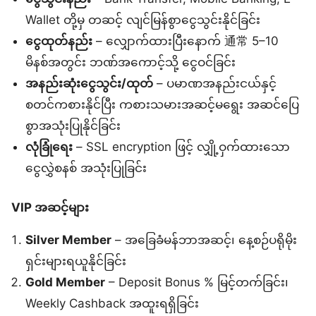
Wallet တို့မှ တဆင့် လျင်မြန်စွာငွေသွင်းနိုင်ခြင်း
ငွေထုတ်နည်း
– လျှောက်ထားပြီးနောက် 通常 5–10
မိနစ်အတွင်း ဘဏ်အကောင့်သို့ ငွေဝင်ခြင်း
အနည်းဆုံးငွေသွင်း/ထုတ်
– ပမာဏအနည်းငယ်နှင့်
စတင်ကစားနိုင်ပြီး ကစားသမားအဆင့်မရွေး အဆင်ပြေ
စွာအသုံးပြုနိုင်ခြင်း
လုံခြုံရေး
– SSL encryption ဖြင့် လျှို့ဝှက်ထားသော
ငွေလွှဲစနစ် အသုံးပြုခြင်း
VIP အဆင့်များ
Silver Member
– အခြေခံမန်ဘာအဆင့်၊ နေ့စဉ်ပရိုမိုး
ရှင်းများရယူနိုင်ခြင်း
Gold Member
– Deposit Bonus % မြင့်တက်ခြင်း၊
Weekly Cashback အထူးရရှိခြင်း