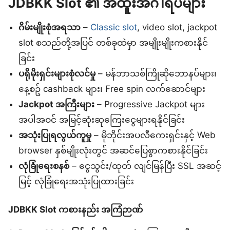
JDBKK Slot ၏ အထူးအင်္ဂါရပ်များ
ဂိမ်းမျိုးစုံအရသာ
–
Classic slot
, video slot, jackpot
slot စသည်တို့အပြင် တစ်ခုထဲမှာ အမျိုးမျိုးကစားနိုင်
ခြင်း
ပရိုမိုးရှင်းများစုံလင်မှု
– မန်ဘာသစ်ကြိုဆိုဘောနပ်များ၊
နေ့စဥ် cashback များ၊ Free spin လက်ဆောင်များ
Jackpot အကြီးများ
– Progressive Jackpot များ
အပါအဝင် အမြင့်ဆုံးဆုကြေးငွေများရနိုင်ခြင်း
အသုံးပြုရလွယ်ကူမှု
– မိုဘိုင်းအပလီကေးရှင်းနှင့် Web
browser နှစ်မျိုးလုံးတွင် အဆင်ပြေစွာကစားနိုင်ခြင်း
လုံခြုံရေးစနစ်
– ငွေသွင်း/ထုတ် လျင်မြန်ပြီး SSL အဆင့်
မြင့် လုံခြုံရေးအသုံးပြုထားခြင်း
JDBKK Slot ကစားနည်း အကြံဉာဏ်