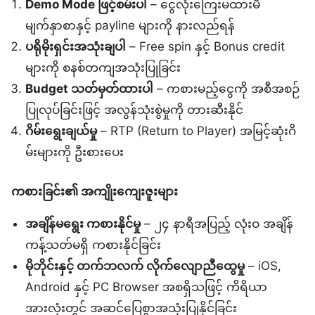
Demo Mode ဖြင့်စမ်းပါ
– ငွေလုံးကြေးမထားမီ
မျက်နှာစာနှင့် payline များကို နားလည်ရန်
ပရိုမိုးရှင်းအသုံးချပါ
– Free spin နှင့် Bonus credit
များကို စနစ်တကျအသုံးပြုခြင်း
Budget သတ်မှတ်ထားပါ
– ကစားမည့်ငွေကို အစီအစဉ်
ပြုလုပ်ခြင်းဖြင့် အလွန်သုံးစွဲမှုကို တားဆီးနိုင်
ဂိမ်းရွေးချယ်မှု
– RTP (Return to Player) အမြင့်ဆုံးဂိ
မ်းများကို ဦးစားပေး
ကစားခြင်း၏ အကျိုးကျေးဇူးများ
အချိန်မရွေး ကစားနိုင်မှု
– ၂၄ နာရီအပြည့် လုံးဝ အချိန်
ကန့်သတ်မရှိ ကစားနိုင်ခြင်း
မိုဘိုင်းနှင့် တက်ဘလက် လိုက်လျောညီထွေမှု
– iOS,
Android နှင့် PC Browser အစရှိသဖြင့် ကိရိယာ
အားလုံးတွင် အဆင်ပြေစွာအသုံးပြုနိုင်ခြင်း