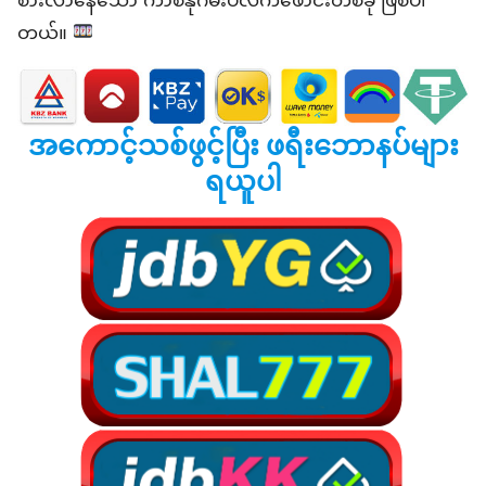
တယ်။
အကောင့်သစ်ဖွင့်ပြီး ဖရီးဘောနပ်များ
ရယူပါ