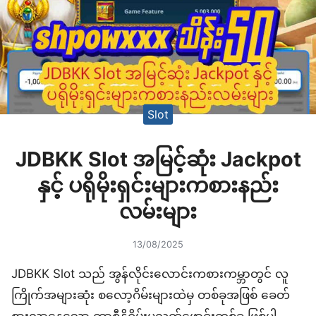
Slot
JDBKK Slot အမြင့်ဆုံး Jackpot
နှင့် ပရိုမိုးရှင်းများကစားနည်း
လမ်းများ
13/08/2025
JDBKK Slot သည် အွန်လိုင်းလောင်းကစားကမ္ဘာတွင် လူ
ကြိုက်အများဆုံး စလော့ဂိမ်းများထဲမှ တစ်ခုအဖြစ် ခေတ်
စားလာနေသော ကာစီနိုဂိမ်းပလက်ဖောင်းတစ်ခု ဖြစ်ပါ