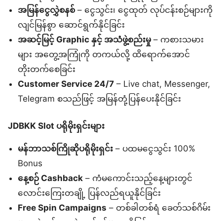
အမြန်ငွေလွှဲစနစ်
– ငွေသွင်း၊ ငွေထုတ် လုပ်ငန်းစဉ်များကို
လျင်မြန်စွာ ဆောင်ရွက်နိုင်ခြင်း
အဆင့်မြင့် Graphic နှင့် အသံဖွဲ့စည်းမှု
– ကစားသမား
များ အတွေ့အကြုံကို တကယ်လို့ ထိရောက်အောင်
တိုးတက်စေခြင်း
Customer Service 24/7
– Live chat, Messenger,
Telegram စသည်ဖြင့် အမြန်တုံ့ပြန်ပေးနိုင်ခြင်း
JDBKK Slot ပရိုမိုးရှင်းများ
မန်ဘာသစ်ကြိုဆိုပရိုမိုးရှင်း
– ပထမငွေသွင်း 100%
Bonus
နေ့စဉ် Cashback
– ကံမကောင်းသည့်နေ့များတွင်
လောင်းကြေးတချို့ ပြန်လည်ရယူနိုင်ခြင်း
Free Spin Campaigns
– တစ်ခါတစ်ရံ ခေတ်သစ်ဂိမ်း