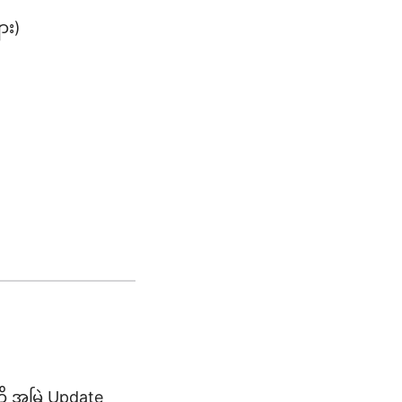
ား)
ို အမြဲ Update