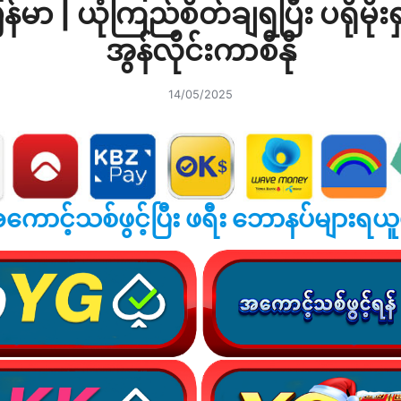
်မာ | ယုံကြည်စိတ်ချရပြီး ပရိုမိုးရှင
အွန်လိုင်းကာစီနို
14/05/2025
ကောင့်သစ်ဖွင့်ပြီး ဖရီး ဘောနပ်များရယူ