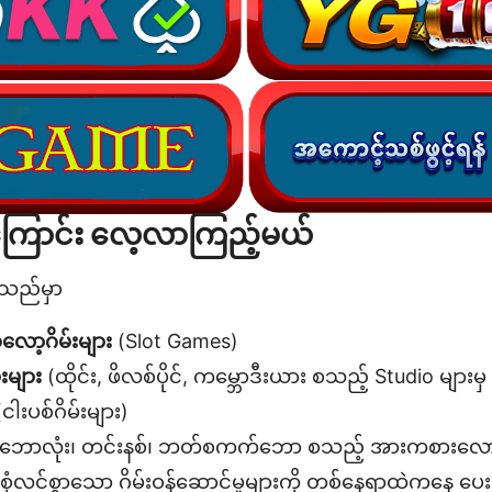
ောင်း လေ့လာကြည့်မယ်
ုသည်မှာ
လော့ဂိမ်းများ
(Slot Games)
းများ
(ထိုင်း, ဖိလစ်ပိုင်, ကမ္ဘောဒီးယား စသည့် Studio များမှ 
ငါးပစ်ဂိမ်းများ)
ဘောလုံး၊ တင်းနစ်၊ ဘတ်စကက်ဘော စသည့် အားကစားလော
စုံလင်စွာသော ဂိမ်းဝန်ဆောင်မှုများကို တစ်နေရာထဲကနေ ပေး