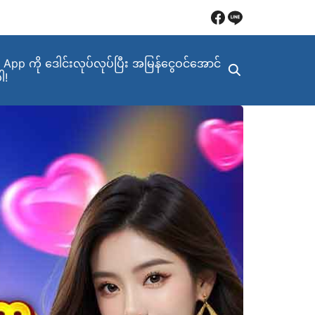
pp ကို ဒေါင်းလုပ်လုပ်ပြီး အမြန်ငွေဝင်အောင်
ါ!