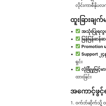
လိုင်းကာစီနိုပလ
ထူးခြားချက်မ
အသုံးပြုရလွယ
မြန်မြန်ဆန်ဆန
Promotion မျ
Support ၂၄န
ရှင်း
လုံခြုံမှုမြင့်မား
ထားခြင်း
အကောင့်ဖွင့်
ဝက်ဘ်ဆိုက်သို့ 