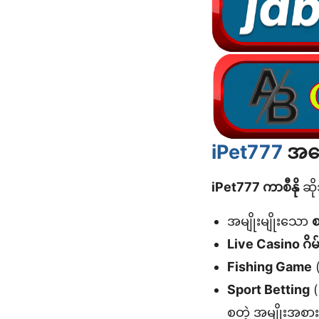
iPet777
အကြ
iPet777 ကာစီနို
ဆိ
အမျိုးမျိုးသော
စ
Live Casino ဂိမ်
Fishing Game
(
Sport Betting
(
စတဲ့ အမျိုးအစား