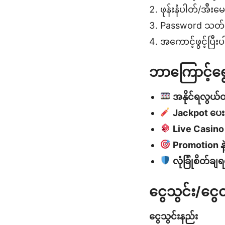
ဖုန်းနံပါတ်/အီးမေ
Password သတ်မှတ
အကောင့်ဖွင့်ပြီးပ
ဘာကြောင့်ရွ
အနိုင်ရလွယ်တဲ
Jackpot ပေးမြ
Live Casino 
Promotion နဲ
လုံခြုံစိတ်ခ
ငွေသွင်း/ငွ
ငွေသွင်းနည်း