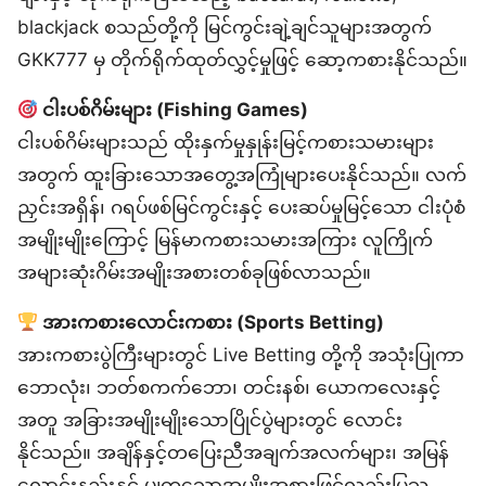
blackjack စသည်တို့ကို မြင်ကွင်းချဲ့ချင်သူများအတွက်
GKK777 မှ တိုက်ရိုက်ထုတ်လွှင့်မှုဖြင့် ဆော့ကစားနိုင်သည်။
ငါးပစ်ဂိမ်းများ (Fishing Games)
ငါးပစ်ဂိမ်းများသည် ထိုးနှက်မှုနှုန်းမြင့်ကစားသမားများ
အတွက် ထူးခြားသောအတွေ့အကြုံများပေးနိုင်သည်။ လက်
ညှင်းအရှိန်၊ ဂရပ်ဖစ်မြင်ကွင်းနှင့် ပေးဆပ်မှုမြင့်သော ငါးပုံစံ
အမျိုးမျိုးကြောင့် မြန်မာကစားသမားအကြား လူကြိုက်
အများဆုံးဂိမ်းအမျိုးအစားတစ်ခုဖြစ်လာသည်။
အားကစားလောင်းကစား (Sports Betting)
အားကစားပွဲကြီးများတွင် Live Betting တို့ကို အသုံးပြုကာ
ဘောလုံး၊ ဘတ်စကက်ဘော၊ တင်းနစ်၊ ယောကလေးနှင့်
အတူ အခြားအမျိုးမျိုးသောပြိုင်ပွဲများတွင် လောင်း
နိုင်သည်။ အချိန်နှင့်တပြေးညီအချက်အလက်များ၊ အမြန်
လောင်းနည်းနှင့် မျှတသောအမျိုးအစားဖြင့်လည်းပြသ