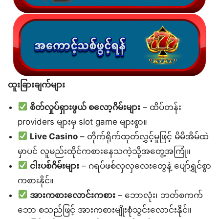
ထူးခြားချက်များ
စိတ်လှုပ်ရှားဖွယ် စလော့ဂိမ်းများ
– ထိပ်တန်း
providers များမှ slot game များစွာ။
Live Casino
– တိုက်ရိုက်ထုတ်လွှင့်မှုဖြင့် မိမိအိမ်ထဲ
မှာပင် လူမည်းထိုင်ကစားနေသကဲ့သို့အတွေ့အကြုံ။
ငါးပစ်ဂိမ်းများ
– ဂရပ်ဖစ်လှလှလေးတွေနဲ့ ပျော်ရွှင်စွာ
ကစားနိုင်။
အားကစားလောင်းကစား
– ဘောလုံး၊ ဘတ်စကက်
ဘော စသည်ဖြင့် အားကစားမျိုးစုံသွင်းလောင်းနိုင်။