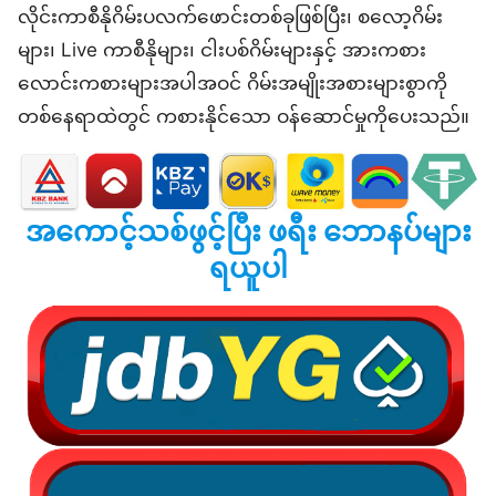
လိုင်းကာစီနိုဂိမ်းပလက်ဖောင်းတစ်ခုဖြစ်ပြီး၊ စလော့ဂိမ်း
များ၊ Live ကာစီနိုများ၊ ငါးပစ်ဂိမ်းများနှင့် အားကစား
လောင်းကစားများအပါအဝင် ဂိမ်းအမျိုးအစားများစွာကို
တစ်နေရာထဲတွင် ကစားနိုင်သော ဝန်ဆောင်မှုကိုပေးသည်။
အကောင့်သစ်ဖွင့်ပြီး ဖရီး ဘောနပ်များ
ရယူပါ